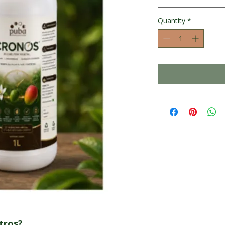
Quantity
*
itros?