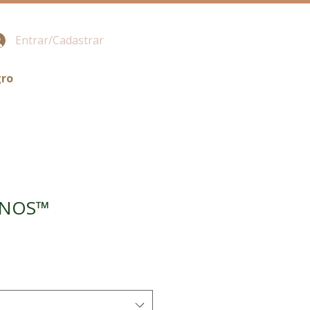
Entrar/Cadastrar
gro
ONOS™