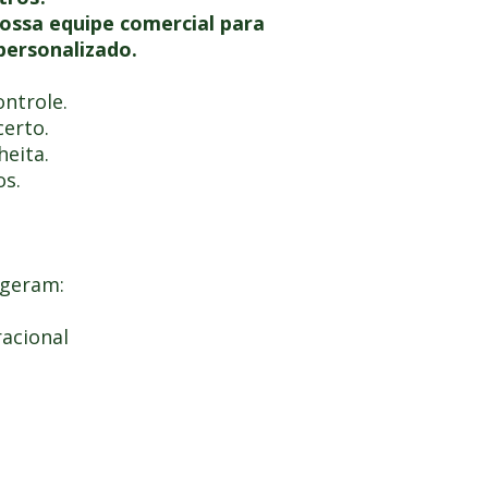
ossa equipe comercial para
personalizado.
ntrole.
erto.
heita.
os.
 geram:
acional