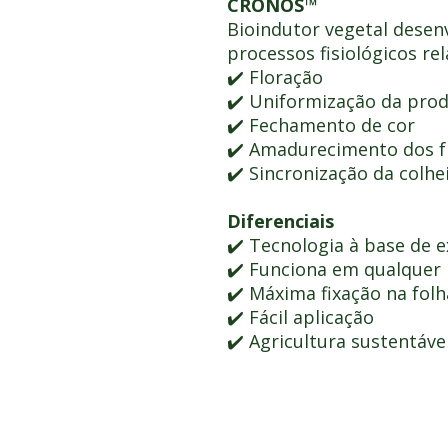
CRONOS™
Bioindutor vegetal desenv
processos fisiológicos re
✔️ Floração
✔️ Uniformização da pro
✔️ Fechamento de cor
✔️ Amadurecimento dos f
✔️ Sincronização da colhe
Diferenciais
✔️ Tecnologia à base de e
✔️ Funciona em qualquer
✔️ Máxima fixação na folh
✔️ Fácil aplicação
✔️ Agricultura sustentáve