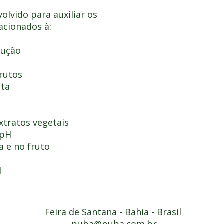
olvido para auxiliar os
lacionados à:
dução
rutos
ita
xtratos vegetais
 pH
a e no fruto
l
Feira de Santana
- Bahia - Brasil