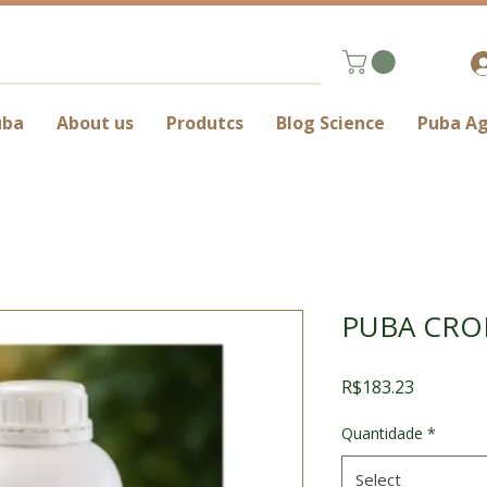
uba
About us
Produtcs
Blog Science
Puba A
PUBA CR
Price
R$183.23
Quantidade
*
Select